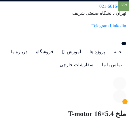
8%
021-66164345
تهران دانشگاه صنعتی شریف
Telegram
Linkedin
خانه
پروژه ها
آموزش
فروشگاه
درباره ما
تماس با ما
سفارشات خارجی
ملخ T-motor 16×5.4
محصولات
متفرقه
ملخ T-motor 16×5.4