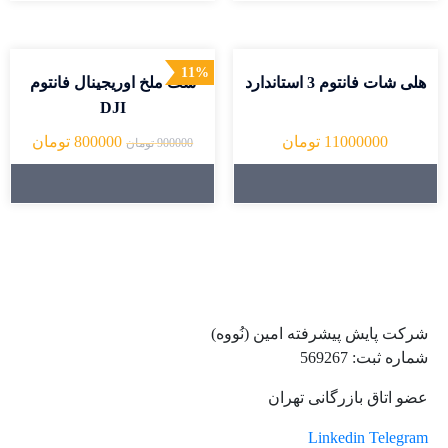
11%
هلی شات فانتوم 3 استاندارد
ست ملخ اوریجینال فانتوم
DJI
11000000
تومان
800000
تومان
900000
تومان
شرکت پایش پیشرفته امین (نُووه)
شماره ثبت: 569267
عضو اتاق بازرگانی تهران
Linkedin
Telegram