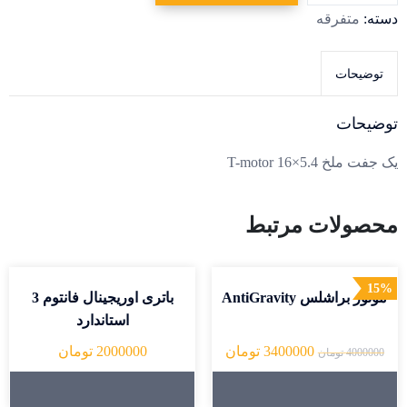
motor
دسته:
متفرقه
16x5.4
عدد
توضیحات
توضیحات
یک جفت ملخ T-motor 16×5.4
محصولات مرتبط
15%
موتور براشلس AntiGravity
باتری اوریجینال فانتوم 3
استاندارد
3400000
تومان
2000000
تومان
4000000
تومان