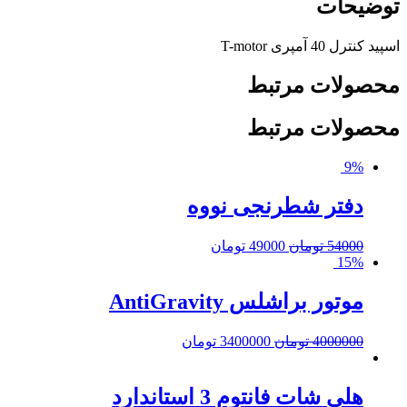
توضیحات
اسپید کنترل 40 آمپری T-motor
محصولات مرتبط
محصولات مرتبط
9%
دفتر شطرنجی نووه
54000
تومان
49000
تومان
15%
موتور براشلس AntiGravity
4000000
تومان
3400000
تومان
هلی شات فانتوم 3 استاندارد